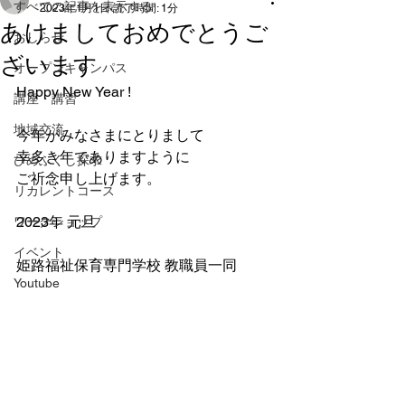
すべての記事を表示する
2023年1月1日
読了時間: 1分
あけましておめでとうご
おしらせ
ざいます
オープンキャンパス
Happy New Year ! 
講座・講習
地域交流
今年がみなさまにとりまして
幸多き年でありますように
ひめふくし探求
ご祈念申し上げます。
リカレントコース
2023年 元旦
ワークショップ
イベント
姫路福祉保育専門学校 教職員一同
Youtube