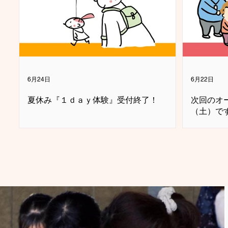
6月24日
6月22日
夏休み『１ｄａｙ体験』受付終了！
次回のオ
（土）で